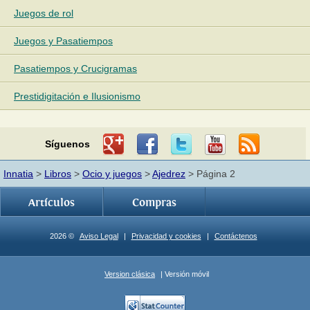
Juegos de rol
Juegos y Pasatiempos
Pasatiempos y Crucigramas
Prestidigitación e Ilusionismo
Síguenos
Innatia
>
Libros
>
Ocio y juegos
>
Ajedrez
> Página 2
Artículos
Compras
2026 ©
Aviso Legal
|
Privacidad y cookies
|
Contáctenos
Version clásica
| Versión móvil