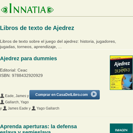
Libros de texto de Ajedrez
Libros de texto sobre el juego del ajedrez: historia, jugadores,
jugadas, torneos, aprendizaje, ...
Ajedrez para dummies
Editorial: Ceac
ISBN: 9788432920929
Comprar en CasaDelLibro.com
Eade, James
y
Gallarch, Yago
y
James Eade
y
Yago Gallarch
Aprenda aperturas: la defensa
eslava y semieslava