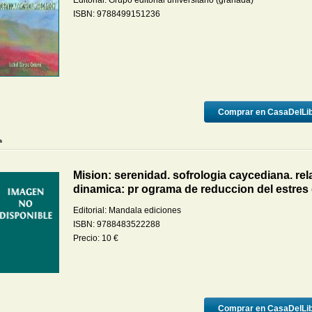
Editorial:
Grupo editorial universitario (granada)
ISBN:
9788499151236
Comprar en CasaDelLi
Mision: serenidad. sofrologia caycediana. rel
dinamica: pr ograma de reduccion del estres 
Editorial:
Mandala ediciones
ISBN:
9788483522288
Precio:
10
€
Comprar en CasaDelLi