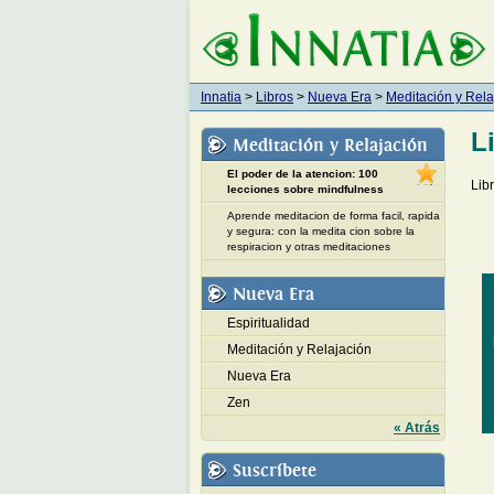
Innatia
>
Libros
>
Nueva Era
>
Meditación y Rela
L
Meditación y Relajación
El poder de la atencion: 100
Lib
lecciones sobre mindfulness
Aprende meditacion de forma facil, rapida
y segura: con la medita cion sobre la
respiracion y otras meditaciones
Nueva Era
Espiritualidad
Meditación y Relajación
Nueva Era
Zen
« Atrás
Suscríbete