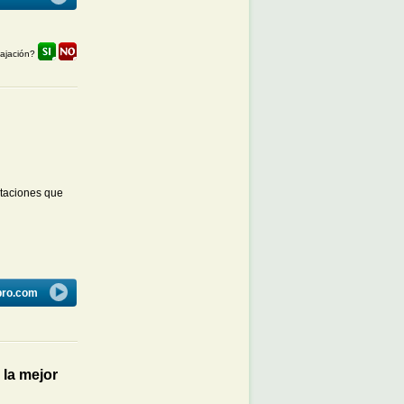
lajación?
itaciones que
bro.com
 la mejor