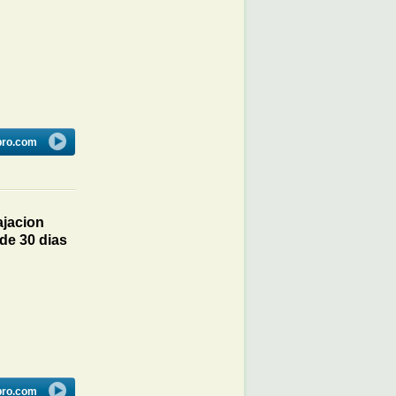
bro.com
ajacion
de 30 dias
bro.com