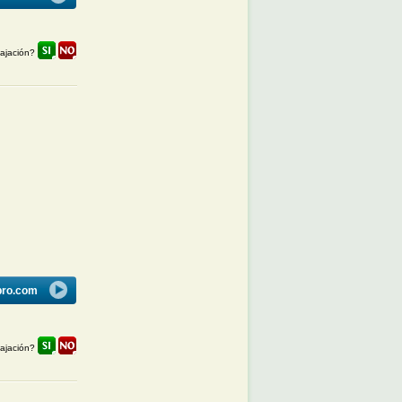
lajación?
bro.com
lajación?