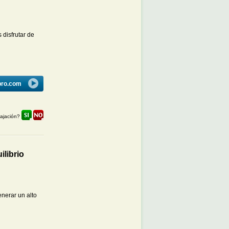
 disfrutar de
bro.com
lajación?
ilibrio
nerar un alto