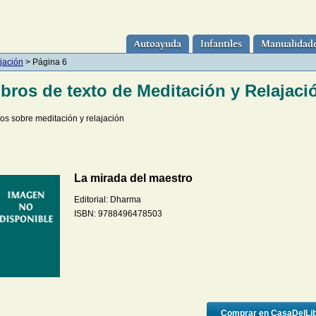
Autoayuda
Infantiles
Manualidad
jación
> Página 6
ibros de texto de Meditación y Relajaci
ros sobre meditación y relajación
La mirada del maestro
Editorial:
Dharma
ISBN:
9788496478503
Comprar en CasaDelLi