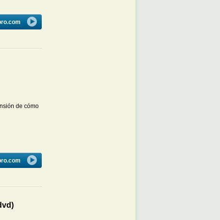
bro.com
ensión de cómo
bro.com
dvd)