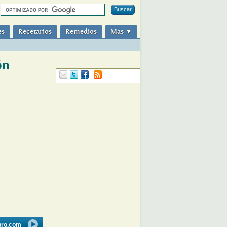
es
Recetarios
Remedios
Mas
▼
ón
bro.com