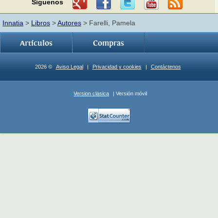
Síguenos
Innatia
>
Libros
>
Autores
> Farelli, Pamela
Artículos
Compras
2026 ©
Aviso Legal
|
Privacidad y cookies
|
Contáctenos
Version clásica
| Versión móvil