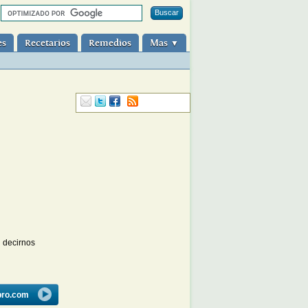
es
Recetarios
Remedios
Mas
▼
n decirnos
bro.com