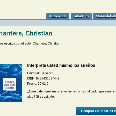
Autoayuda
Infantiles
Manualidad
harriere, Christian
os escritos por el autor Charriere, Christian
Interprete usted mismo los sueños
Editorial:
De vecchi
ISBN:
9788431537449
Precio:
16.01
€
¿Cree usted que sus sueños tienen un significado, que quiere
algo? Si es así, ¿le...
Comprar en CasaDelLi