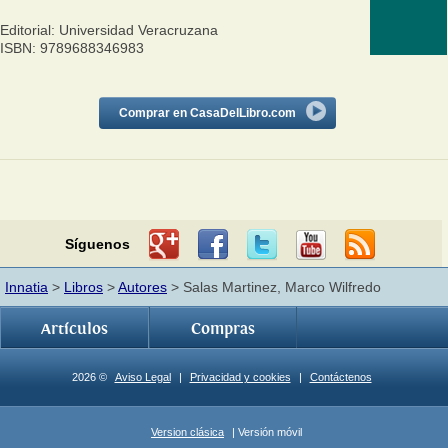
Editorial: Universidad Veracruzana
ISBN: 9789688346983
Comprar en CasaDelLibro.com
Síguenos
Innatia
>
Libros
>
Autores
> Salas Martinez, Marco Wilfredo
Artículos
Compras
2026 ©
Aviso Legal
|
Privacidad y cookies
|
Contáctenos
Version clásica
| Versión móvil