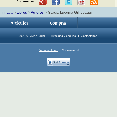
Síguenos
Innatia
>
Libros
>
Autores
> Garcia-lavernia Gil, Joaquin
Artículos
Compras
2026 ©
Aviso Legal
|
Privacidad y cookies
|
Contáctenos
Version clásica
| Versión móvil