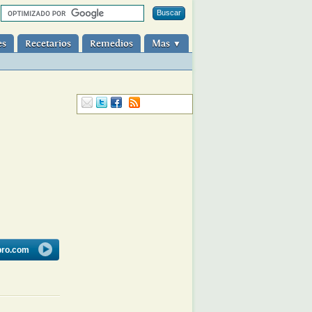
es
Recetarios
Remedios
Mas
▼
bro.com