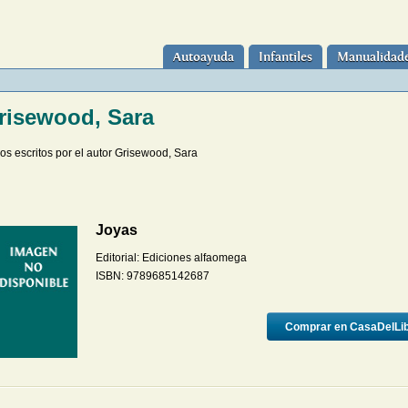
Autoayuda
Infantiles
Manualidad
risewood, Sara
ros escritos por el autor Grisewood, Sara
Joyas
Editorial:
Ediciones alfaomega
ISBN:
9789685142687
Comprar en CasaDelLi