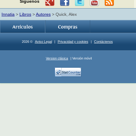
Síguenos
Innatia
>
Libros
>
Autores
> Quick, Alex
Artículos
Compras
2026 ©
Aviso Legal
|
Privacidad y cookies
|
Contáctenos
Version clásica
| Versión móvil