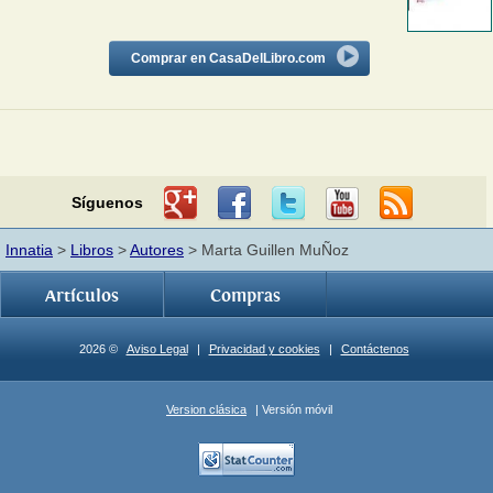
Comprar en CasaDelLibro.com
Síguenos
Innatia
>
Libros
>
Autores
> Marta Guillen MuÑoz
Artículos
Compras
2026 ©
Aviso Legal
|
Privacidad y cookies
|
Contáctenos
Version clásica
| Versión móvil