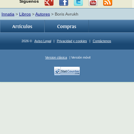
Síguenos
Innatia
>
Libros
>
Autores
> Boris Avrukh
Artículos
Compras
2026 ©
Aviso Legal
|
Privacidad y cookies
|
Contáctenos
Version clásica
| Versión móvil