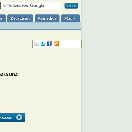
es
Recetarios
Remedios
Mas
▼
para una
bro.com