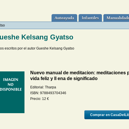
Autoayuda
Infantiles
Manualidad
tso
ueshe Kelsang Gyatso
ros escritos por el autor Gueshe Kelsang Gyatso
Nuevo manual de meditacion: meditaciones 
vida feliz y ll ena de significado
Editorial:
Tharpa
ISBN:
9788493704346
Precio:
12
€
Comprar en CasaDelLi