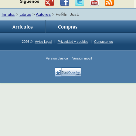
Síguenos
Innatia
>
Libros
>
Autores
> PeÑÍn, JosÉ
Artículos
Compras
2026 ©
Aviso Legal
|
Privacidad y cookies
|
Contáctenos
Version clásica
| Versión móvil