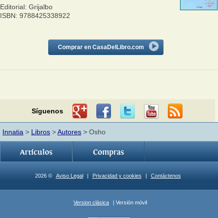
Editorial: Grijalbo
ISBN: 9788425338922
Comprar en CasaDelLibro.com
Síguenos
Innatia
>
Libros
>
Autores
> Osho
Artículos
Compras
2026 ©
Aviso Legal
|
Privacidad y cookies
|
Contáctenos
Version clásica
| Versión móvil