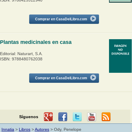
ISBN: 9788425512940
Comprar en CasaDelLibro.com
Plantas medicinales en casa
Editorial: Naturart, S.A.
ISBN: 9788480762038
Comprar en CasaDelLibro.com
Síguenos
Innatia
>
Libros
>
Autores
> Ody, Penelope